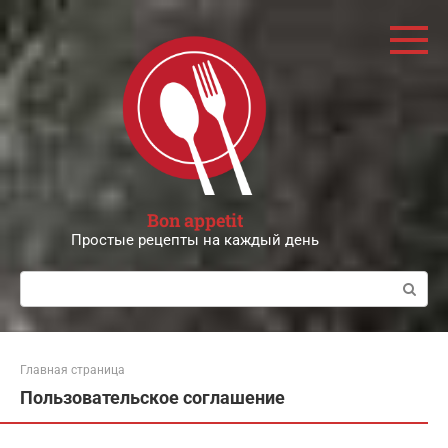
Перейти
к
контенту
Bon appetit
Простые рецепты на каждый день
Поиск:
Главная страница
Пользовательское соглашение