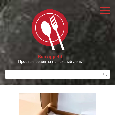
Перейти
к
контенту
Bon appetit
Простые рецепты на каждый день
Поиск: