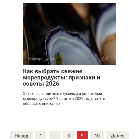
Морепродукты
0
Как выбрать свежие
морепродукты: признаки и
советы 2026
Хотите насладиться вкусными и полезными
морепродуктами? Узнайте в 2026 году, на что
обращать внимание
Пагинация
Назад
1
…
8
9
10
Далее