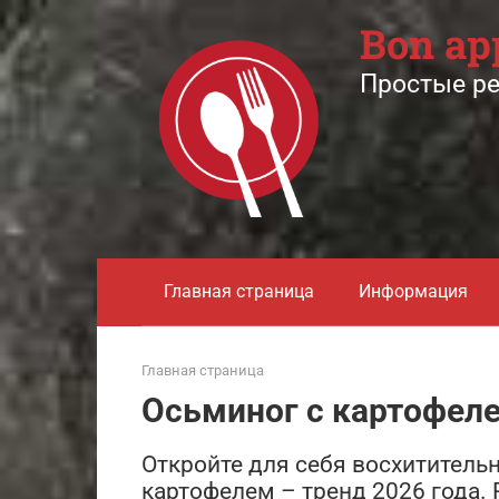
Перейти
Bon ap
к
контенту
Простые р
Главная страница
Информация
Главная страница
Осьминог с картофеле
Откройте для себя восхититель
картофелем – тренд 2026 года.