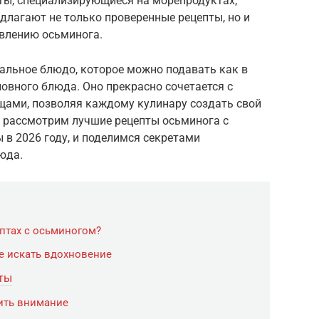
йты, специализирующиеся на морепродуктах,
едлагают не только проверенные рецепты, но и
овлению осьминога.
альное блюдо, которое можно подавать как в
сновного блюда. Оно прекрасно сочетается с
щами, позволяя каждому кулинару создать свой
ы рассмотрим лучшие рецепты осьминога с
 в 2026 году, и поделимся секретами
юда.
ептах с осьминогом?
е искать вдохновение
ты
тить внимание