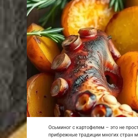
Осьминог с картофелем – это не прос
прибрежные традиции многих стран м