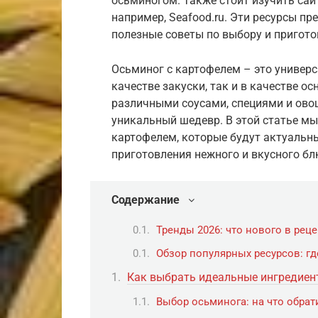
осьминогом. Также стоит изучить са
например, Seafood.ru. Эти ресурсы пр
полезные советы по выбору и пригот
Осьминог с картофелем – это универс
качестве закуски, так и в качестве о
различными соусами, специями и ово
уникальный шедевр. В этой статье м
картофелем, которые будут актуальны
приготовления нежного и вкусного бл
Содержание
Тренды 2026: что нового в рец
Обзор популярных ресурсов: гд
Как выбрать идеальные ингредиен
Выбор осьминога: на что обра