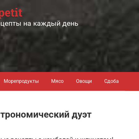
petit
ецепты на каждый день
Морепродукты
Мясо
Овощи
Сдоба
строномический дуэт