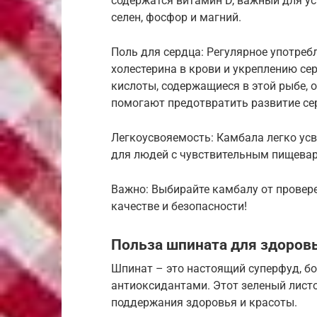
содержатся витамин D, важный для ус
селен, фосфор и магний.
Поль для сердца: Регулярное употре
холестерина в крови и укреплению се
кислоты, содержащиеся в этой рыбе,
помогают предотвратить развитие се
Легкоусвояемость: Камбала легко усв
для людей с чувствительным пищевар
Важно: Выбирайте камбалу от провер
качестве и безопасности!
Польза шпината для здоров
Шпинат – это настоящий суперфуд, б
антиоксидантами. Этот зеленый лист
поддержания здоровья и красоты.