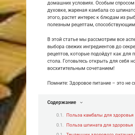
домашних условиях. Особым спросом
духовке, жареная камбала со шпинат
этого, растет интерес к блюдам из ры
полезным рецептам, способствующим
В этой статье мы рассмотрим все ас
выбора свежих ингредиентов до секре
рецептов, которые подойдут как для 
стола. Готовьтесь открыть для себя 
восхитительным сочетанием!
Помните: Здоровое питание – это не 
Содержание
Польза камбалы для здоровья
Польза шпината для здоровья
Тенденции здорового питания 